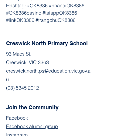
Hashtag: #OK8386 #nhacaiOK8386 
#OK8386casino #taiappOK8386 
#linkOK8386 #trangchuOK8386
Creswick North Primary School
93 Macs St.
Creswick, VIC 3363
creswick.north.ps@education.vic.gov.a
u
(03) 5345 2012
Join the Community
Facebook
Facebook alumni group
Instagram