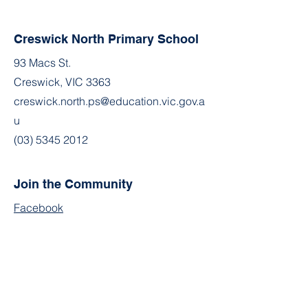
Creswick North Primary School
93 Macs St.
Creswick, VIC 3363
creswick.north.ps@education.vic.gov.a
u
(03) 5345 2012
Join the Community
Facebook
Facebook alumni group
Instagram
Contact