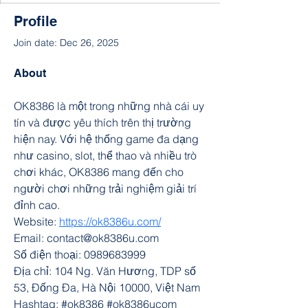
Profile
Join date: Dec 26, 2025
About
OK8386 là một trong những nhà cái uy 
tín và được yêu thích trên thị trường 
hiện nay. Với hệ thống game đa dạng 
như casino, slot, thể thao và nhiều trò 
chơi khác, OK8386 mang đến cho 
người chơi những trải nghiệm giải trí 
đỉnh cao. 
Website: 
https://ok8386u.com/
Email: contact@ok8386u.com
Số điện thoại: 0989683999
Địa chỉ: 104 Ng. Văn Hương, TDP số 
53, Đống Đa, Hà Nội 10000, Việt Nam
Hashtag: #ok8386 #ok8386ucom 