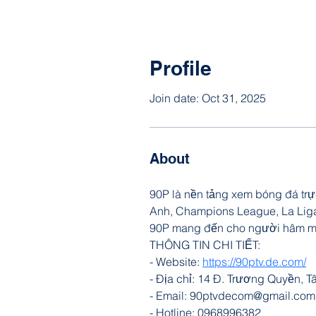
Profile
Join date: Oct 31, 2025
About
90P là nền tảng xem bóng đá trực
Anh, Champions League, La Liga h
90P mang đến cho người hâm mộ
THÔNG TIN CHI TIẾT:
- Website: 
https://90ptv.de.com/
- Địa chỉ: 14 Đ. Trương Quyền, 
- Email: 90ptvdecom@gmail.com
- Hotline: 0968996382