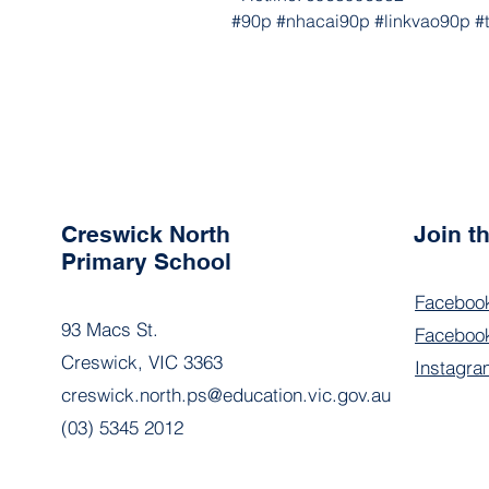
#90p #nhacai90p #linkvao90p #
Creswick North
Join 
Primary School
Faceboo
93 Macs St.
Facebook
Creswick, VIC 3363
Instagra
creswick.north.ps@education.vic.gov.au
(03) 5345 2012