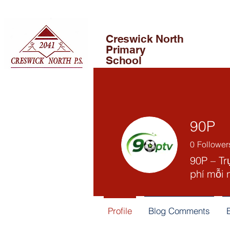
Creswick North
Primary
School
90P
0
Follower
90P – Tr
phí mỗi 
Profile
Blog Comments