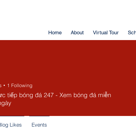
Home
About
Virtual Tour
Sch
s
1
Following
ực tiếp bóng đá 247 - Xem bóng đá miễn
ngày
Blog Likes
Events