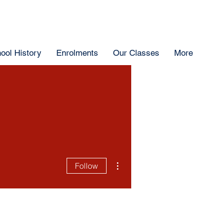
ool History
Enrolments
Our Classes
More
More actions
Follow