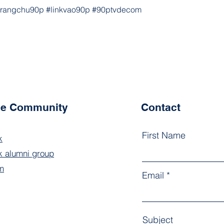
trangchu90p #linkvao90p #90ptvdecom
the Community
Contact
First Name
k
 alumni group
m
Email
Subject