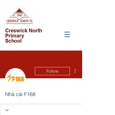
Creswick North
Primary
School
More actions
Follow
Nhà cái F168