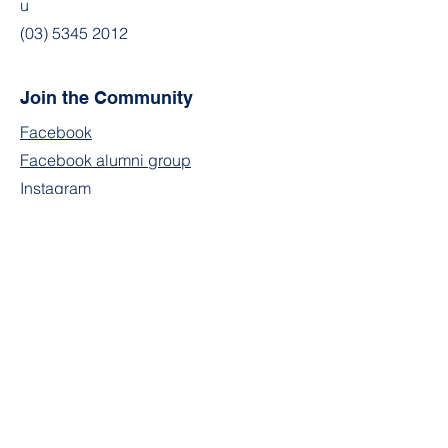
u
(03) 5345 2012
Join the Community
Facebook
Facebook alumni group
Instagram
Contact
First Name
Last Name
Email