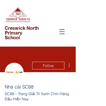
Creswick North
Primary
School
More actions
Follow
Nhà cái SC88
SC88 – Trang Giải Trí Xanh Chín Hàng
Đầu Hiện Nay