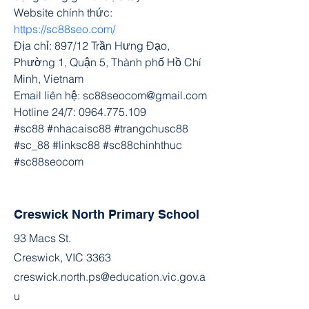
Website chính thức: 
https://sc88seo.com/
Địa chỉ: 897/12 Trần Hưng Đạo, 
Phường 1, Quận 5, Thành phố Hồ Chí 
Minh, Vietnam
Email liên hệ: sc88seocom@gmail.com
Hotline 24/7: 0964.775.109
#sc88 #nhacaisc88 #trangchusc88 
#sc_88 #linksc88 #sc88chinhthuc 
#sc88seocom
Creswick North Primary School
93 Macs St.
Creswick, VIC 3363
creswick.north.ps@education.vic.gov.a
u