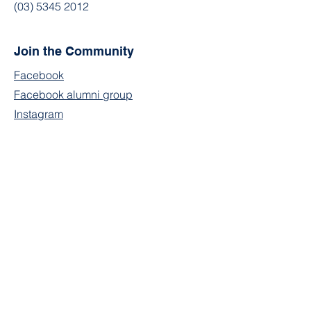
(03) 5345 2012
Join the Community
Facebook
Facebook alumni group
Instagram
Contact
First Name
Last Name
Email