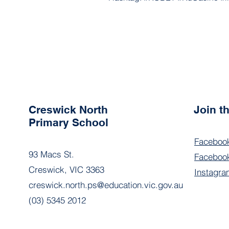
Creswick North
Join 
Primary School
Faceboo
93 Macs St.
Facebook
Creswick, VIC 3363
Instagra
creswick.north.ps@education.vic.gov.au
(03) 5345 2012