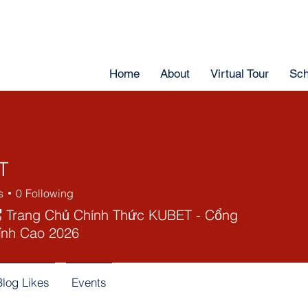
Home
About
Virtual Tour
Sch
T
s
0
Following
️ Trang Chủ Chính Thức KUBET - Cổng
nh Cao 2026
Blog Likes
Events