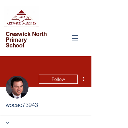
Creswick North
Primary
School
More actions
Follow
wocac73943