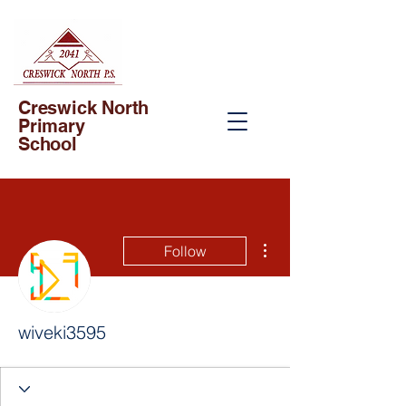
Creswick North
Primary
School
More actions
Follow
wiveki3595