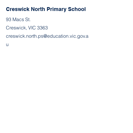
Creswick North Primary School
93 Macs St.
Creswick, VIC 3363
creswick.north.ps@education.vic.gov.a
u
(03) 5345 2012
Join the Community
Facebook
Facebook alumni group
Instagram
Contact
First Name