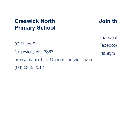
Creswick North
Join 
Primary School
Faceboo
93 Macs St.
Facebook
Creswick, VIC 3363
Instagra
creswick.north.ps@education.vic.gov.au
(03) 5345 2012