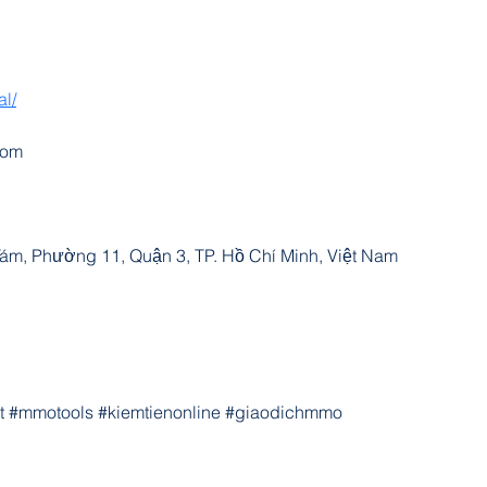
al/
com
ám, Phường 11, Quận 3, TP. Hồ Chí Minh, Việt Nam
#mmotools #kiemtienonline #giaodichmmo