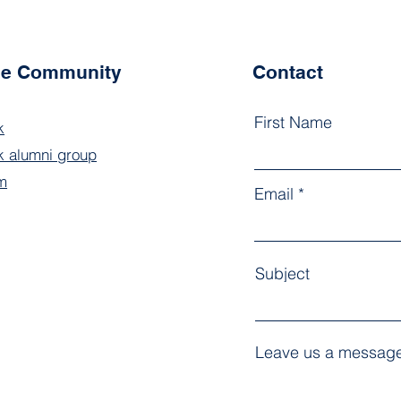
the Community
Contact
First Name
k
 alumni group
m
Email
Subject
Leave us a message