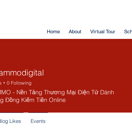
Home
About
Virtual Tour
Sch
ammodigital
s
0
Following
MO - Nền Tảng Thương Mại Điện Tử Dành
g Đồng Kiếm Tiền Online
Blog Likes
Events