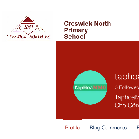
Creswick North
Primary
School
tapho
0
Follower
TaphoaM
Cho Cộn
Profile
Blog Comments