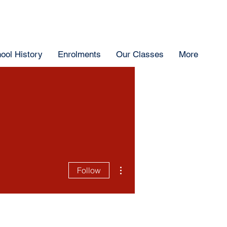
ool History
Enrolments
Our Classes
More
More actions
Follow