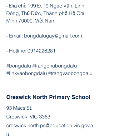
- Địa chỉ: 199 Đ. Tô Ngọc Vân, Linh 
Đông, Thủ Đức, Thành phố Hồ Chí 
Minh 70000, Việt Nam
- Email: bongdalugay@gmail.com
- Hotline: 0914226281
#bongdalu #trangchubongdalu 
#linkvaobongdalu #trangvaobongdalu
Creswick North Primary School
93 Macs St.
Creswick, VIC 3363
creswick.north.ps@education.vic.gov.a
u