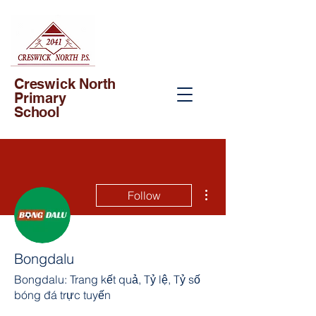
Creswick North
Primary
School
More actions
Follow
Bongdalu
Bongdalu: Trang kết quả, Tỷ lệ, Tỷ số
bóng đá trực tuyến