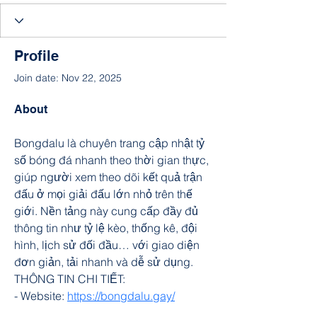
Profile
Join date: Nov 22, 2025
About
Bongdalu là chuyên trang cập nhật tỷ 
số bóng đá nhanh theo thời gian thực, 
giúp người xem theo dõi kết quả trận 
đấu ở mọi giải đấu lớn nhỏ trên thế 
giới. Nền tảng này cung cấp đầy đủ 
thông tin như tỷ lệ kèo, thống kê, đội 
hình, lịch sử đối đầu… với giao diện 
đơn giản, tải nhanh và dễ sử dụng. 
THÔNG TIN CHI TIẾT: 
- Website: 
https://bongdalu.gay/