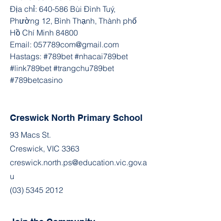
Địa chỉ: 640-586 Bùi Đình Tuý, 
Phường 12, Bình Thạnh, Thành phố 
Hồ Chí Minh 84800
Email: 057789com@gmail.com
Hastags: #789bet #nhacai789bet 
#link789bet #trangchu789bet 
#789betcasino
Creswick North Primary School
93 Macs St.
Creswick, VIC 3363
creswick.north.ps@education.vic.gov.a
u
(03) 5345 2012