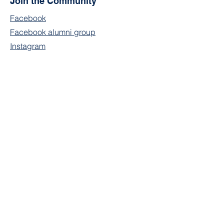
Join the Community
Facebook
Facebook alumni group
Instagram
Contact
First Name
Last Name
Email
Subject