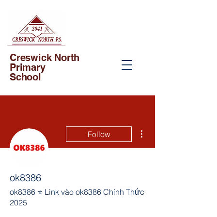
Creswick North
Primary
School
More actions
Follow
ok8386
ok8386 ⭐️ Link vào ok8386 Chính Thức
2025