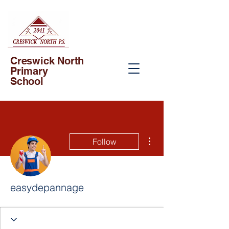
Creswick North
Primary
School
More actions
Follow
easydepannage