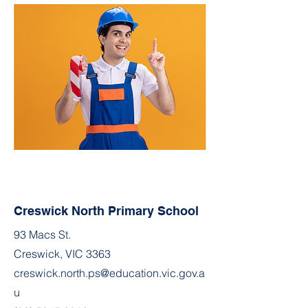
Creswick North Primary School
93 Macs St.
Creswick, VIC 3363
creswick.north.ps@education.vic.gov.a
u