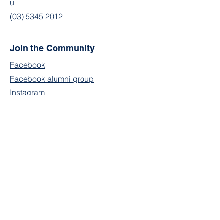
u
(03) 5345 2012
Join the Community
Facebook
Facebook alumni group
Instagram
Contact
First Name
Last Name
Email