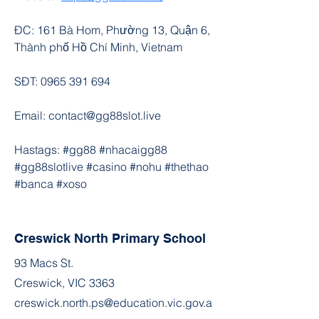
ĐC: 161 Bà Hom, Phường 13, Quận 6, 
Thành phố Hồ Chí Minh, Vietnam 
SĐT: 0965 391 694 
Email: contact@gg88slot.live 
Hastags: #gg88 #nhacaigg88 
#gg88slotlive #casino #nohu #thethao 
#banca #xoso
Creswick North Primary School
93 Macs St.
Creswick, VIC 3363
creswick.north.ps@education.vic.gov.a