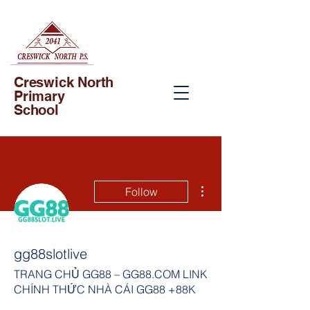
Creswick North
Primary
School
More actions
Follow
gg88slotlive
TRANG CHỦ GG88 – GG88.COM LINK
CHÍNH THỨC NHÀ CÁI GG88 +88K