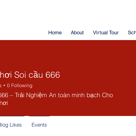
Home
About
Virtual Tour
Sch
hơi Soi cầu 666
s
0
Following
666 – Trải Nghiệm An toàn minh bạch Cho
hơi
Blog Likes
Events