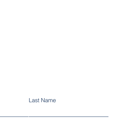
Last Name