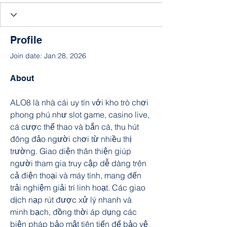
Profile
Join date: Jan 28, 2026
About
ALO8 là nhà cái uy tín với kho trò chơi 
phong phú như slot game, casino live, 
cá cược thể thao và bắn cá, thu hút 
đông đảo người chơi từ nhiều thị 
trường. Giao diện thân thiện giúp 
người tham gia truy cập dễ dàng trên 
cả điện thoại và máy tính, mang đến 
trải nghiệm giải trí linh hoạt. Các giao 
dịch nạp rút được xử lý nhanh và 
minh bạch, đồng thời áp dụng các 
biện pháp bảo mật tiên tiến để bảo vệ 