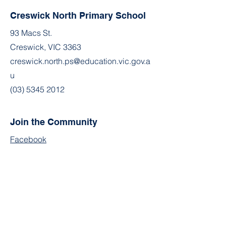
Creswick North Primary School
93 Macs St.
Creswick, VIC 3363
creswick.north.ps@education.vic.gov.a
u
(03) 5345 2012
Join the Community
Facebook
Facebook alumni group
Instagram
Contact
First Name