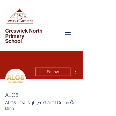
Creswick North
Primary
School
More actions
Follow
ALO8
ALO8 – Trải Nghiệm Giải Trí Online Ổn
Định