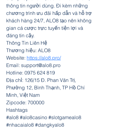
thông tin người dùng. Đi kèm những 
chương trình ưu đãi hấp dẫn và hỗ trợ 
khách hàng 24/7, ALO8 tạo nên không 
gian cá cược trực tuyến tiện lợi và 
đáng tin cậy.
Thông Tin Liên Hệ
Thương hiệu: ALO8
Website: 
https://alo8.pro/
Email: support@alo8.pro
Hotline: 0975 624 819
Địa chỉ: 126/15 Đ. Phan Văn Trị, 
Phường 12, Bình Thạnh, TP Hồ Chí 
Minh, Việt Nam
Zipcode: 700000
Hashtags
#alo8 #alo8casino #slotgamealo8 
#nhacaialo8 #dangkyalo8