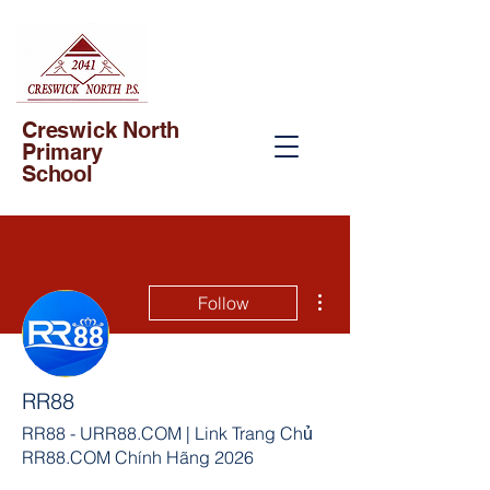
Creswick North
Primary
School
More actions
Follow
RR88
RR88 - URR88.COM | Link Trang Chủ
RR88.COM Chính Hãng 2026